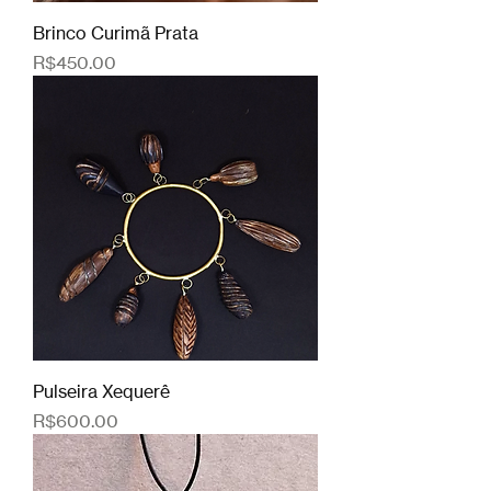
Brinco Curimã Prata
Price
R$450.00
Pulseira Xequerê
Price
R$600.00