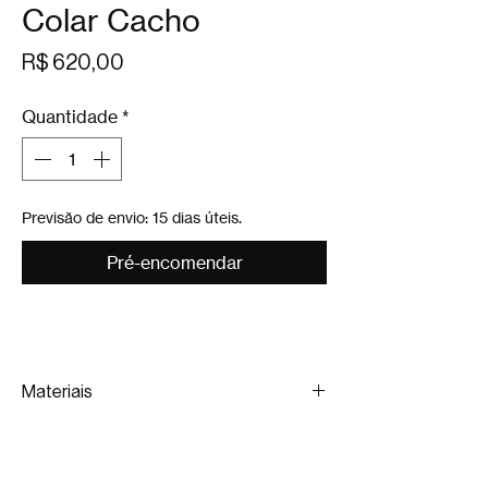
Colar Cacho
Preço
R$ 620,00
Quantidade
*
Previsão de envio: 15 dias úteis.
Pré-encomendar
Materiais
Coco de piaçava, prata reciclada, cobre e
couro.